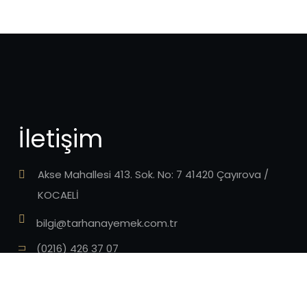
İletişim
Akse Mahallesi 413. Sok. No: 7 41420 Çayırova /
KOCAELİ
bilgi@tarhanayemek.com.tr
(0216) 426 37 07
(0262) 721 32 32