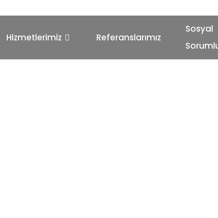
Sosyal
Hizmetlerimiz
Referanslarımız
Sorumlu
TEKLİF FORMU